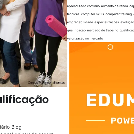
aprendizado contínuo
aumento de renda
ca
técnicas
computer skills
computer training
empregabilidade
especializações
evoluçã
qualificação
mercado de trabalho
qualifica
valorização no mercado
lificação
tário
Blog