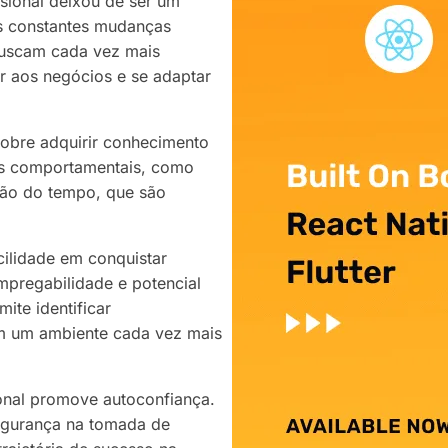
ssional deixou de ser um
as constantes mudanças
buscam cada vez mais
r aos negócios e se adaptar
 sobre adquirir conhecimento
as comportamentais, como
tão do tempo, que são
cilidade em conquistar
pregabilidade e potencial
ite identificar
em um ambiente cada vez mais
ional promove autoconfiança.
segurança na tomada de