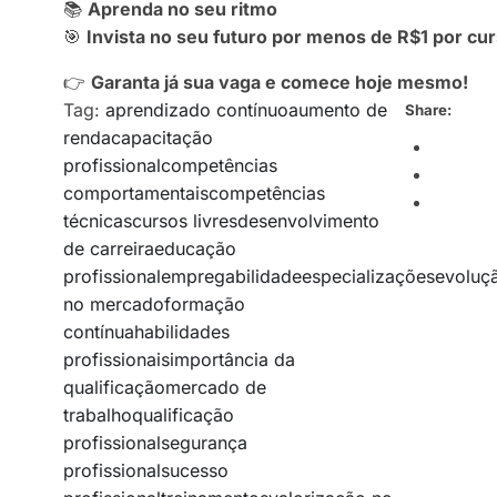
📚
Aprenda no seu ritmo
🎯
Invista no seu futuro por menos de R$1 por cur
👉
Garanta já sua vaga e comece hoje mesmo!
Tag:
aprendizado contínuo
aumento de
Share:
renda
capacitação
profissional
competências
comportamentais
competências
técnicas
cursos livres
desenvolvimento
de carreira
educação
profissional
empregabilidade
especializações
evoluç
no mercado
formação
contínua
habilidades
profissionais
importância da
qualificação
mercado de
trabalho
qualificação
profissional
segurança
profissional
sucesso