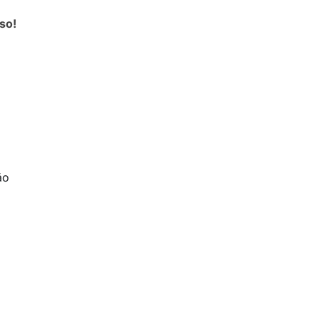
so!
ão