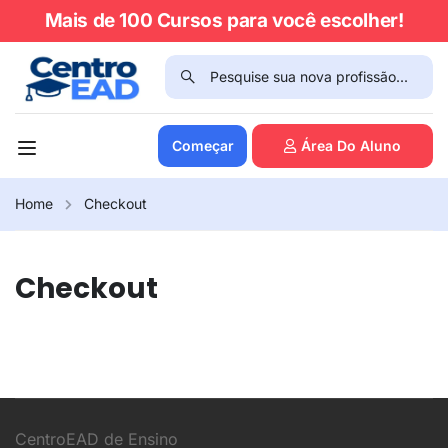
Mais de 100 Cursos para você escolher!
Começar
Área Do Aluno
Home
Checkout
Checkout
CentroEAD de Ensino